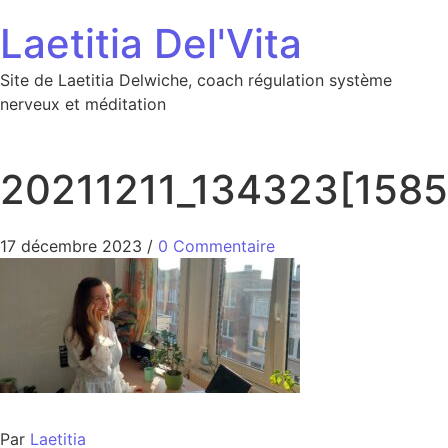
Aller au contenu
Laetitia Del'Vita
Site de Laetitia Delwiche, coach régulation système
nerveux et méditation
20211211_134323[1585
17 décembre 2023
/
0 Commentaire
Par
Laetitia