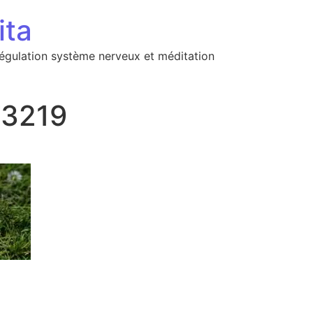
ita
régulation système nerveux et méditation
73219