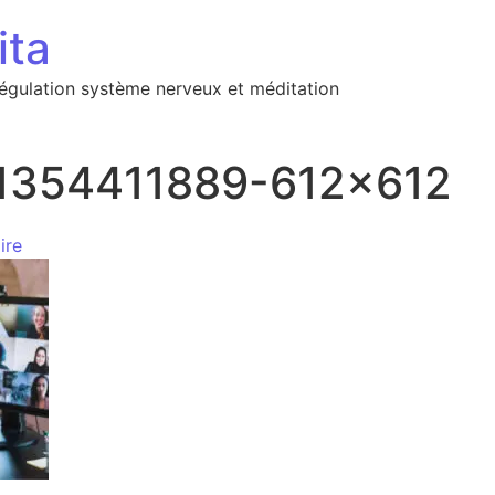
ita
régulation système nerveux et méditation
-1354411889-612×612
ire