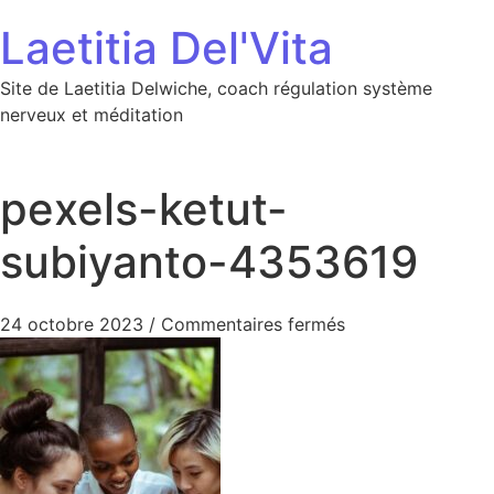
Aller au contenu
Laetitia Del'Vita
Site de Laetitia Delwiche, coach régulation système
nerveux et méditation
pexels-ketut-
subiyanto-4353619
sur pexels-ketut
24 octobre 2023
/
Commentaires fermés