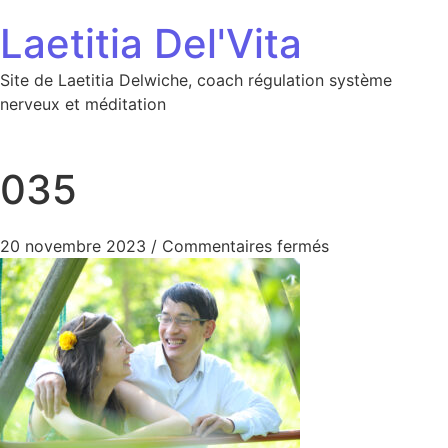
Aller au contenu
Laetitia Del'Vita
Site de Laetitia Delwiche, coach régulation système
nerveux et méditation
035
sur 035
20 novembre 2023
/
Commentaires fermés