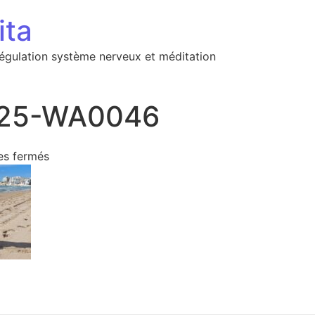
ita
régulation système nerveux et méditation
25-WA0046
sur IMG-20230225-WA0046
s fermés