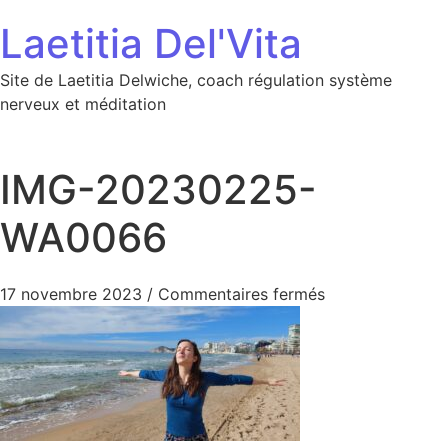
Aller au contenu
Laetitia Del'Vita
Site de Laetitia Delwiche, coach régulation système
nerveux et méditation
IMG-20230225-
WA0066
sur IMG-20230
17 novembre 2023
/
Commentaires fermés