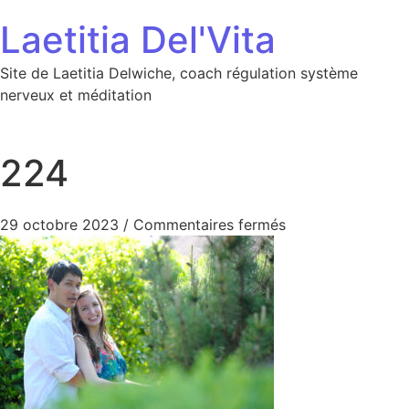
Aller au contenu
Laetitia Del'Vita
Site de Laetitia Delwiche, coach régulation système
nerveux et méditation
224
sur 224
29 octobre 2023
/
Commentaires fermés