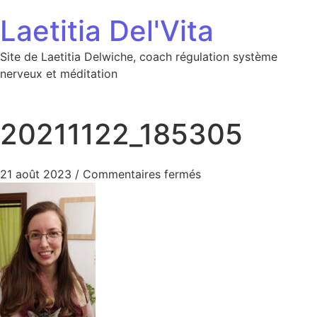
Aller au contenu
Laetitia Del'Vita
Site de Laetitia Delwiche, coach régulation système
nerveux et méditation
20211122_185305
sur 20211122_185305
21 août 2023
/
Commentaires fermés