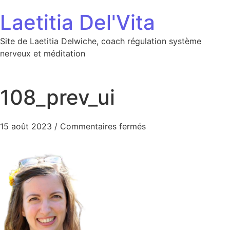
Aller au contenu
Laetitia Del'Vita
Site de Laetitia Delwiche, coach régulation système
nerveux et méditation
108_prev_ui
sur 108_prev_ui
15 août 2023
/
Commentaires fermés