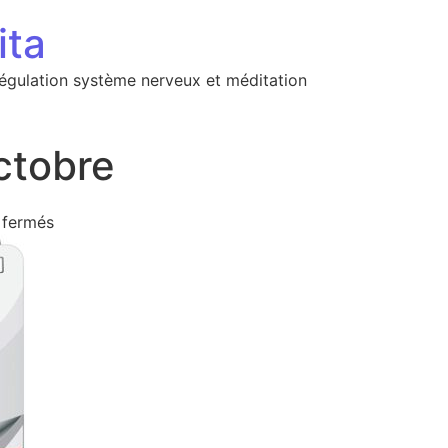
ita
régulation système nerveux et méditation
ctobre
sur Agenda 23 octobre
 fermés