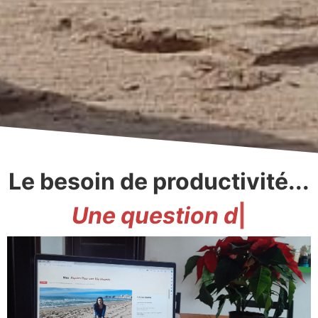
Le besoin de productivité...
U
n
e
q
u
e
s
t
i
o
n
d
e
v
a
l
e
u
r
|