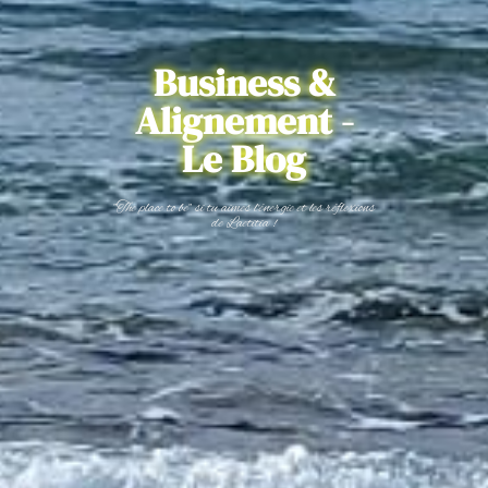
Business &
Alignement -
Le Blog
"The place to be" si tu aimes l'énergie et les réflexions
de Laetitia !