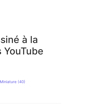
iné à la
es YouTube
if Abstrait Conseils et Astuces YouTube Miniature (40)
Miniature (40)