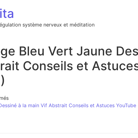
ita
régulation système nerveux et méditation
ge Bleu Vert Jaune Dess
rait Conseils et Astuc
)
sur Copie de Rouge Bleu Vert Jaune Dessiné à la main V
rmés
essiné à la main Vif Abstrait Conseils et Astuces YouTube 